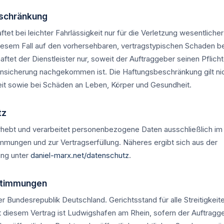
eschränkung
ftet bei leichter Fahrlässigkeit nur für die Verletzung wesentlicher
 diesem Fall auf den vorhersehbaren, vertragstypischen Schaden b
aftet der Dienstleister nur, soweit der Auftraggeber seinen Pflich
sicherung nachgekommen ist. Die Haftungsbeschränkung gilt nic
eit sowie bei Schäden an Leben, Körper und Gesundheit.
tz
erhebt und verarbeitet personenbezogene Daten ausschließlich i
mmungen und zur Vertragserfüllung. Näheres ergibt sich aus der
ung unter
daniel-marx.net/datenschutz
.
stimmungen
er Bundesrepublik Deutschland. Gerichtsstand für alle Streitigkeit
diesem Vertrag ist Ludwigshafen am Rhein, sofern der Auftragg