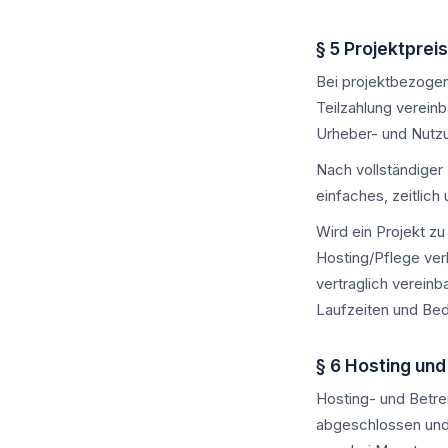
§ 5 Projektprei
Bei projektbezogen
Teilzahlung verein
Urheber- und Nutzu
Nach vollständiger 
einfaches, zeitlic
Wird ein Projekt z
Hosting/Pflege ver
vertraglich verein
Laufzeiten und Bed
§ 6 Hosting un
Hosting- und Betre
abgeschlossen und 