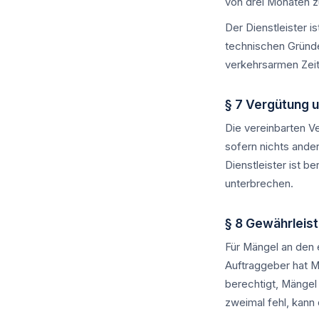
von drei Monaten z
Der Dienstleister 
technischen Gründen
verkehrsarmen Zeit
§ 7 Vergütung 
Die vereinbarten V
sofern nichts ande
Dienstleister ist b
unterbrechen.
§ 8 Gewährleis
Für Mängel an den e
Auftraggeber hat Mä
berechtigt, Mängel
zweimal fehl, kann