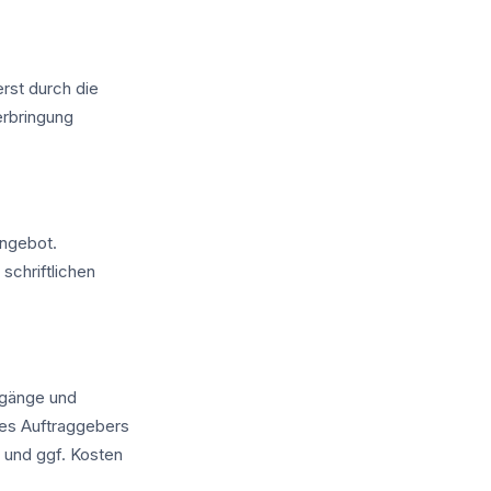
erst durch die
erbringung
Angebot.
chriftlichen
Zugänge und
des Auftraggebers
 und ggf. Kosten