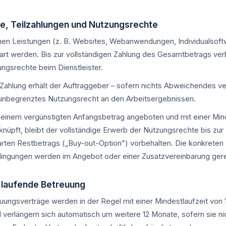
se, Teilzahlungen und Nutzungsrechte
en Leistungen (z. B. Websites, Webanwendungen, Individualsoft
bart werden. Bis zur vollständigen Zahlung des Gesamtbetrags ver
ngsrechte beim Dienstleister.
Zahlung erhält der Auftraggeber – sofern nichts Abweichendes vere
h unbegrenztes Nutzungsrecht an den Arbeitsergebnissen.
u einem vergünstigten Anfangsbetrag angeboten und mit einer Mind
knüpft, bleibt der vollständige Erwerb der Nutzungsrechte bis zur
barten Restbetrags („Buy-out-Option") vorbehalten. Die konkreten
ingungen werden im Angebot oder einer Zusatzvereinbarung gere
d laufende Betreuung
uungsverträge werden in der Regel mit einer Mindestlaufzeit von
verlängern sich automatisch um weitere 12 Monate, sofern sie nich