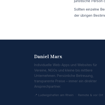
juristische Person
Sollten einzelne B
der übrigen Bestim
Daniel Marx
Individuelle Web-Apps und Websites für
Vereine, NGOs und kleine bis mittlere
Unternehmen. Persönliche Betreuung,
transparente Preise – immer ein direkter
Ansprechpartner.
📍 Ludwigshafen am Rhein · Remote & vor Ort