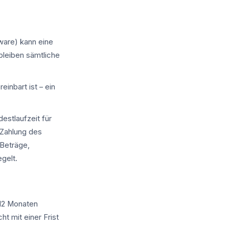
ware) kann eine
bleiben sämtliche
inbart ist – ein
estlaufzeit für
 Zahlung des
 Beträge,
gelt.
 12 Monaten
t mit einer Frist