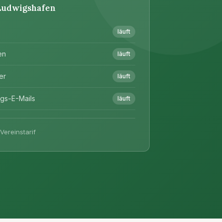
 Ludwigshafen
läuft
en
läuft
er
läuft
gs-E-Mails
läuft
ereinstarif